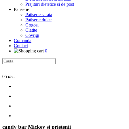
Prajituri dietetice si de post
Patiserie
Patiserie sarata
Patiserie dulce
Gogosi
Clatite
Covrigi
Comanda
Contact
0
05
dec.
candy bar Mickey si prietenii