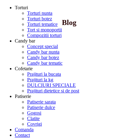
Torturi
Torturi nunta
Torturi botez
Blog
Torturi tematice
Tort si monoportii
Compozitii torturi
Candy bar
Concept special
Candy bar nunta
Candy bar botez
Candy bar tematic
Cofetarie
Prajituri la bucata
Prajituri la kg
DULCIURI SPECIALE
Prajituri dietetice si de post
Patiserie
Patiserie sarata
Patiserie dulce
Gogosi
Clatite
Covrigi
Comanda
Contact