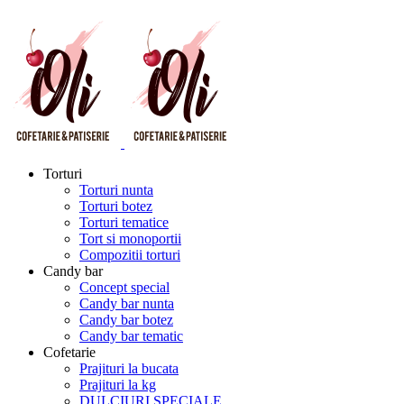
Torturi
Torturi nunta
Torturi botez
Torturi tematice
Tort si monoportii
Compozitii torturi
Candy bar
Concept special
Candy bar nunta
Candy bar botez
Candy bar tematic
Cofetarie
Prajituri la bucata
Prajituri la kg
DULCIURI SPECIALE