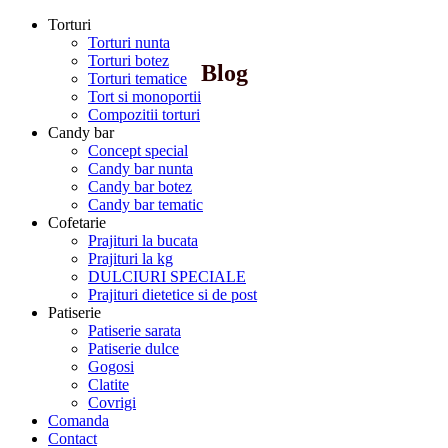
Torturi
Torturi nunta
Torturi botez
Blog
Torturi tematice
Tort si monoportii
Compozitii torturi
Candy bar
Concept special
Candy bar nunta
Candy bar botez
Candy bar tematic
Cofetarie
Prajituri la bucata
Prajituri la kg
DULCIURI SPECIALE
Prajituri dietetice si de post
Patiserie
Patiserie sarata
Patiserie dulce
Gogosi
Clatite
Covrigi
Comanda
Contact