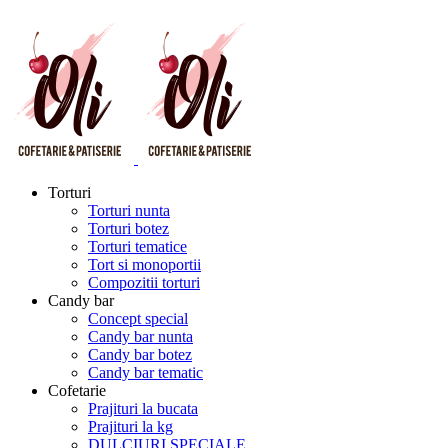
Torturi
Torturi nunta
Torturi botez
Torturi tematice
Tort si monoportii
Compozitii torturi
Candy bar
Concept special
Candy bar nunta
Candy bar botez
Candy bar tematic
Cofetarie
Prajituri la bucata
Prajituri la kg
DULCIURI SPECIALE