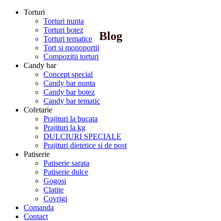
Torturi
Torturi nunta
Torturi botez
Blog
Torturi tematice
Tort si monoportii
Compozitii torturi
Candy bar
Concept special
Candy bar nunta
Candy bar botez
Candy bar tematic
Cofetarie
Prajituri la bucata
Prajituri la kg
DULCIURI SPECIALE
Prajituri dietetice si de post
Patiserie
Patiserie sarata
Patiserie dulce
Gogosi
Clatite
Covrigi
Comanda
Contact