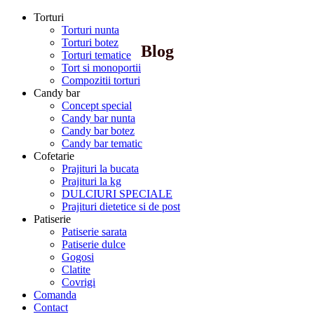
Torturi
Torturi nunta
Torturi botez
Blog
Torturi tematice
Tort si monoportii
Compozitii torturi
Candy bar
Concept special
Candy bar nunta
Candy bar botez
Candy bar tematic
Cofetarie
Prajituri la bucata
Prajituri la kg
DULCIURI SPECIALE
Prajituri dietetice si de post
Patiserie
Patiserie sarata
Patiserie dulce
Gogosi
Clatite
Covrigi
Comanda
Contact