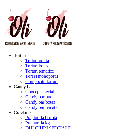
Torturi
Torturi nunta
Torturi botez
Torturi tematice
Tort si monoportii
Compozitii torturi
Candy bar
Concept special
Candy bar nunta
Candy bar botez
Candy bar tematic
Cofetarie
Prajituri la bucata
Prajituri la kg
DULCIURI SPECIALE