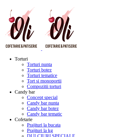
Torturi
Torturi nunta
Torturi botez
Torturi tematice
Tort si monoportii
Compozitii torturi
Candy bar
Concept special
Candy bar nunta
Candy bar botez
Candy bar tematic
Cofetarie
Prajituri la bucata
Prajituri la kg
DULCIURI SPECIALE