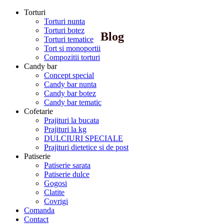
Torturi
Torturi nunta
Torturi botez
Blog
Torturi tematice
Tort si monoportii
Compozitii torturi
Candy bar
Concept special
Candy bar nunta
Candy bar botez
Candy bar tematic
Cofetarie
Prajituri la bucata
Prajituri la kg
DULCIURI SPECIALE
Prajituri dietetice si de post
Patiserie
Patiserie sarata
Patiserie dulce
Gogosi
Clatite
Covrigi
Comanda
Contact