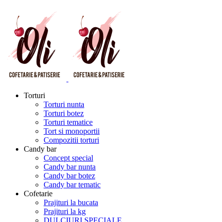
Torturi
Torturi nunta
Torturi botez
Torturi tematice
Tort si monoportii
Compozitii torturi
Candy bar
Concept special
Candy bar nunta
Candy bar botez
Candy bar tematic
Cofetarie
Prajituri la bucata
Prajituri la kg
DULCIURI SPECIALE