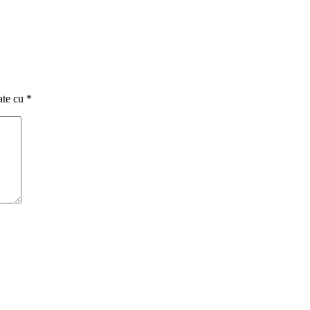
ate cu
*