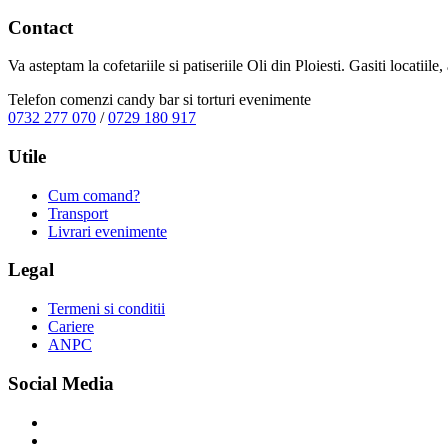
Contact
Va asteptam la cofetariile si patiseriile Oli din Ploiesti. Gasiti locatiil
Telefon comenzi candy bar si torturi evenimente
0732 277 070
/
0729 180 917
Utile
Cum comand?
Transport
Livrari evenimente
Legal
Termeni si conditii
Cariere
ANPC
Social Media