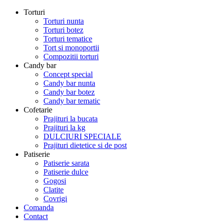
Torturi
Torturi nunta
Torturi botez
Torturi tematice
Tort si monoportii
Compozitii torturi
Candy bar
Concept special
Candy bar nunta
Candy bar botez
Candy bar tematic
Cofetarie
Prajituri la bucata
Prajituri la kg
DULCIURI SPECIALE
Prajituri dietetice si de post
Patiserie
Patiserie sarata
Patiserie dulce
Gogosi
Clatite
Covrigi
Comanda
Contact