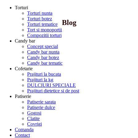
Torturi
Torturi nunta
Torturi botez
Blog
Torturi tematice
Tort si monoportii
Compozitii torturi
Candy bar
Concept special
Candy bar nunta
Candy bar botez
Candy bar tematic
Cofetarie
Prajituri la bucata
Prajituri la kg
DULCIURI SPECIALE
Prajituri dietetice si de post
Patiserie
Patiserie sarata
Patiserie dulce
Gogosi
Clatite
Covrigi
Comanda
Contact