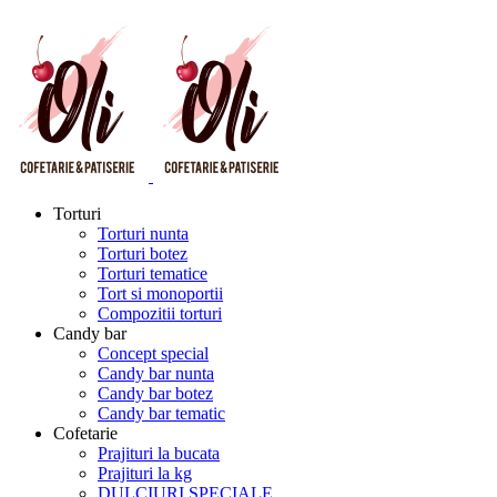
Torturi
Torturi nunta
Torturi botez
Torturi tematice
Tort si monoportii
Compozitii torturi
Candy bar
Concept special
Candy bar nunta
Candy bar botez
Candy bar tematic
Cofetarie
Prajituri la bucata
Prajituri la kg
DULCIURI SPECIALE