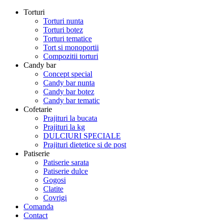
Torturi
Torturi nunta
Torturi botez
Torturi tematice
Tort si monoportii
Compozitii torturi
Candy bar
Concept special
Candy bar nunta
Candy bar botez
Candy bar tematic
Cofetarie
Prajituri la bucata
Prajituri la kg
DULCIURI SPECIALE
Prajituri dietetice si de post
Patiserie
Patiserie sarata
Patiserie dulce
Gogosi
Clatite
Covrigi
Comanda
Contact