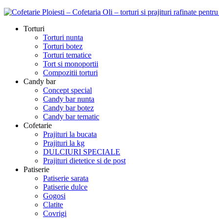
Torturi
Torturi nunta
Torturi botez
Torturi tematice
Tort si monoportii
Compozitii torturi
Candy bar
Concept special
Candy bar nunta
Candy bar botez
Candy bar tematic
Cofetarie
Prajituri la bucata
Prajituri la kg
DULCIURI SPECIALE
Prajituri dietetice si de post
Patiserie
Patiserie sarata
Patiserie dulce
Gogosi
Clatite
Covrigi