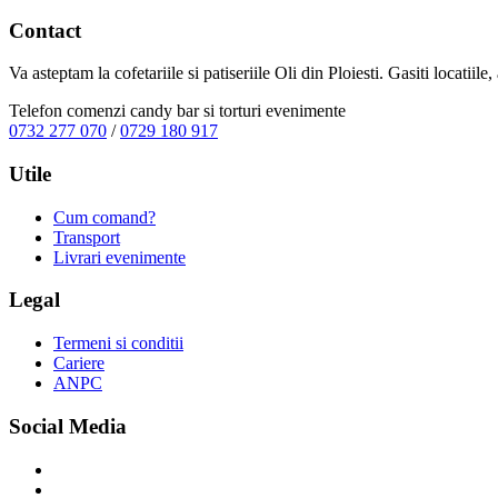
Contact
Va asteptam la cofetariile si patiseriile Oli din Ploiesti. Gasiti locatiil
Telefon comenzi candy bar si torturi evenimente
0732 277 070
/
0729 180 917
Utile
Cum comand?
Transport
Livrari evenimente
Legal
Termeni si conditii
Cariere
ANPC
Social Media