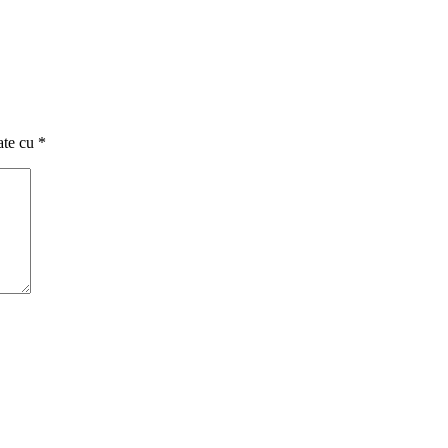
ate cu
*