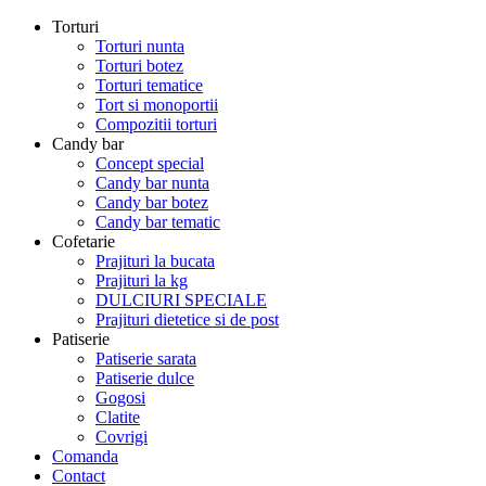
Torturi
Torturi nunta
Torturi botez
Torturi tematice
Tort si monoportii
Compozitii torturi
Candy bar
Concept special
Candy bar nunta
Candy bar botez
Candy bar tematic
Cofetarie
Prajituri la bucata
Prajituri la kg
DULCIURI SPECIALE
Prajituri dietetice si de post
Patiserie
Patiserie sarata
Patiserie dulce
Gogosi
Clatite
Covrigi
Comanda
Contact