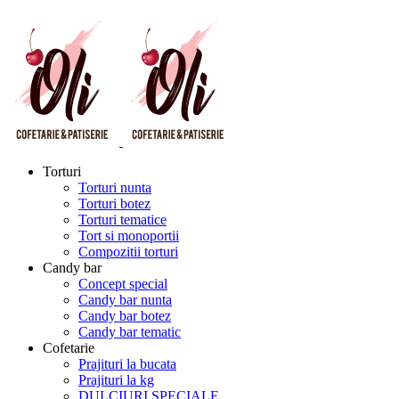
Torturi
Torturi nunta
Torturi botez
Torturi tematice
Tort si monoportii
Compozitii torturi
Candy bar
Concept special
Candy bar nunta
Candy bar botez
Candy bar tematic
Cofetarie
Prajituri la bucata
Prajituri la kg
DULCIURI SPECIALE