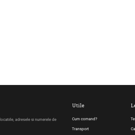
Utile
L
Cum comand?
Te
i locatiile, adresele si numerele de
Transport
Ca