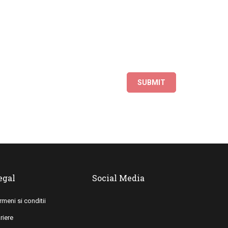
egal
Social Media
rmeni si conditii
riere