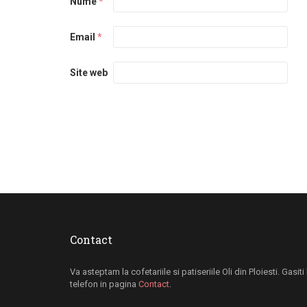
Nume
*
Email
*
Site web
Contact
Va asteptam la cofetariile si patiseriile Oli din Ploiesti. Gasit
telefon in pagina
Contact
.