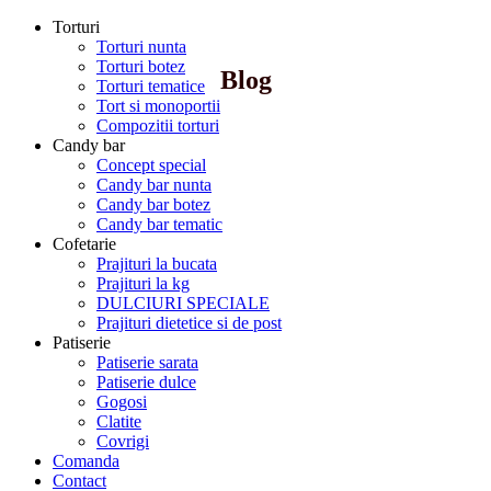
Torturi
Torturi nunta
Torturi botez
Blog
Torturi tematice
Tort si monoportii
Compozitii torturi
Candy bar
Concept special
Candy bar nunta
Candy bar botez
Candy bar tematic
Cofetarie
Prajituri la bucata
Prajituri la kg
DULCIURI SPECIALE
Prajituri dietetice si de post
Patiserie
Patiserie sarata
Patiserie dulce
Gogosi
Clatite
Covrigi
Comanda
Contact