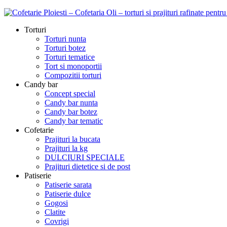
Torturi
Torturi nunta
Torturi botez
Torturi tematice
Tort si monoportii
Compozitii torturi
Candy bar
Concept special
Candy bar nunta
Candy bar botez
Candy bar tematic
Cofetarie
Prajituri la bucata
Prajituri la kg
DULCIURI SPECIALE
Prajituri dietetice si de post
Patiserie
Patiserie sarata
Patiserie dulce
Gogosi
Clatite
Covrigi