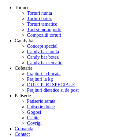
Torturi
Torturi nunta
Torturi botez
Torturi tematice
Tort si monoportii
Compozitii torturi
Candy bar
Concept special
Candy bar nunta
Candy bar botez
Candy bar tematic
Cofetarie
Prajituri la bucata
Prajituri la kg
DULCIURI SPECIALE
Prajituri dietetice si de post
Patiserie
Patiserie sarata
Patiserie dulce
Gogosi
Clatite
Covrigi
Comanda
Contact