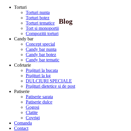
Torturi
Torturi nunta
Torturi botez
Blog
Torturi tematice
Tort si monoportii
Compozitii torturi
Candy bar
Concept special
Candy bar nunta
Candy bar botez
Candy bar tematic
Cofetarie
Prajituri la bucata
Prajituri la kg
DULCIURI SPECIALE
Prajituri dietetice si de post
Patiserie
Patiserie sarata
Patiserie dulce
Gogosi
Clatite
Covrigi
Comanda
Contact