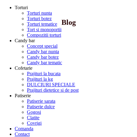
Torturi
Torturi nunta
Torturi botez
Blog
Torturi tematice
Tort si monoportii
Compozitii torturi
Candy bar
Concept special
Candy bar nunta
Candy bar botez
Candy bar tematic
Cofetarie
Prajituri la bucata
Prajituri la kg
DULCIURI SPECIALE
Prajituri dietetice si de post
Patiserie
Patiserie sarata
Patiserie dulce
Gogosi
Clatite
Covrigi
Comanda
Contact