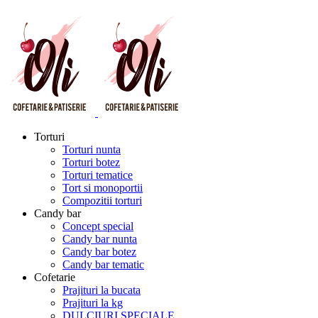
Torturi
Torturi nunta
Torturi botez
Torturi tematice
Tort si monoportii
Compozitii torturi
Candy bar
Concept special
Candy bar nunta
Candy bar botez
Candy bar tematic
Cofetarie
Prajituri la bucata
Prajituri la kg
DULCIURI SPECIALE