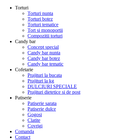
Torturi
Torturi nunta
Torturi botez
Torturi tematice
Tort si monoportii
Compozitii torturi
Candy bar
Concept special
Candy bar nunta
Candy bar botez
Candy bar tematic
Cofetarie
Prajituri la bucata
Prajituri la kg
DULCIURI SPECIALE
Prajituri dietetice si de post
Patiserie
Patiserie sarata
Patiserie dulce
Gogosi
Clatite
Covrigi
Comanda
Contact