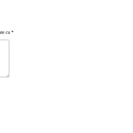
ate cu
*