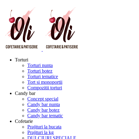
Torturi
Torturi nunta
Torturi botez
Torturi tematice
Tort si monoportii
Compozitii torturi
Candy bar
Concept special
Candy bar nunta
Candy bar botez
Candy bar tematic
Cofetarie
Prajituri la bucata
Prajituri la kg
DULCIURI SPECIALE