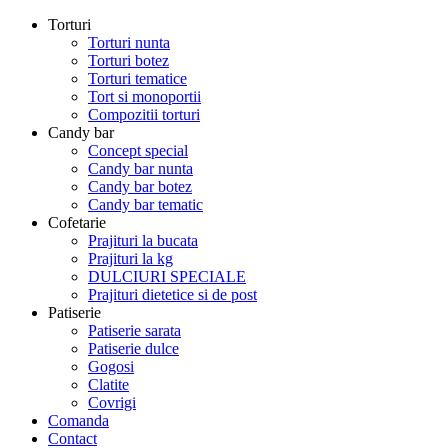
Torturi
Torturi nunta
Torturi botez
Torturi tematice
Tort si monoportii
Compozitii torturi
Candy bar
Concept special
Candy bar nunta
Candy bar botez
Candy bar tematic
Cofetarie
Prajituri la bucata
Prajituri la kg
DULCIURI SPECIALE
Prajituri dietetice si de post
Patiserie
Patiserie sarata
Patiserie dulce
Gogosi
Clatite
Covrigi
Comanda
Contact