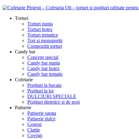
Torturi
Torturi nunta
Torturi botez
Torturi tematice
Tort si monoportii
Compozitii torturi
Candy bar
Concept special
Candy bar nunta
Candy bar botez
Candy bar tematic
Cofetarie
Prajituri la bucata
Prajituri la kg
DULCIURI SPECIALE
Prajituri dietetice si de post
Patiserie
Patiserie sarata
Patiserie dulce
Gogosi
Clatite
Covrigi