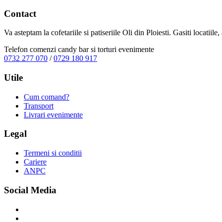
Contact
Va asteptam la cofetariile si patiseriile Oli din Ploiesti. Gasiti locatiil
Telefon comenzi candy bar si torturi evenimente
0732 277 070
/
0729 180 917
Utile
Cum comand?
Transport
Livrari evenimente
Legal
Termeni si conditii
Cariere
ANPC
Social Media