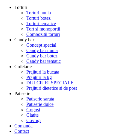
Torturi
Torturi nunta
Torturi botez
Torturi tematice
Tort si monoportii
Compozitii torturi
Candy bar
Concept special
Candy bar nunta
Candy bar botez
Candy bar tematic
Cofetarie
Prajituri la bucata
Prajituri la kg
DULCIURI SPECIALE
Prajituri dietetice si de post
Patiserie
Patiserie sarata
Patiserie dulce
Gogosi
Clatite
Covrigi
Comanda
Contact