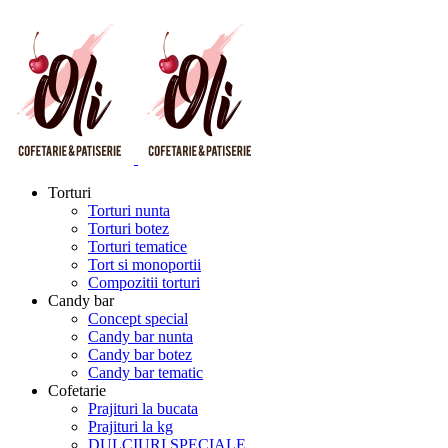
Torturi
Torturi nunta
Torturi botez
Torturi tematice
Tort si monoportii
Compozitii torturi
Candy bar
Concept special
Candy bar nunta
Candy bar botez
Candy bar tematic
Cofetarie
Prajituri la bucata
Prajituri la kg
DULCIURI SPECIALE