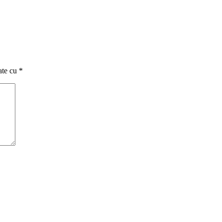
ate cu
*