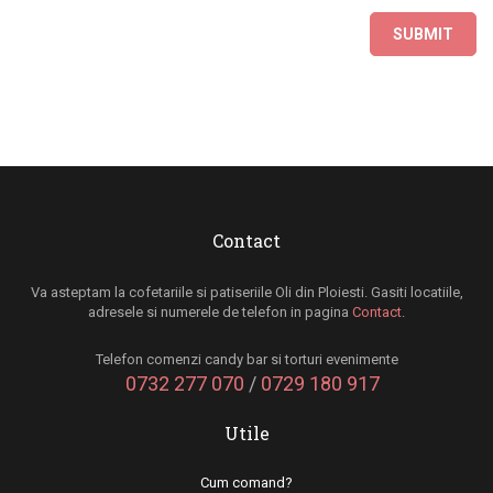
Contact
Va asteptam la cofetariile si patiseriile Oli din Ploiesti. Gasiti locatiile,
adresele si numerele de telefon in pagina
Contact
.
Telefon comenzi candy bar si torturi evenimente
0732 277 070
/
0729 180 917
Utile
Cum comand?