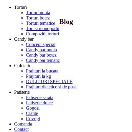
Torturi
Torturi nunta
Torturi botez
Blog
Torturi tematice
Tort si monoportii
Compozitii torturi
Candy bar
Concept special
Candy bar nunta
Candy bar botez
Candy bar tematic
Cofetarie
Prajituri la bucata
Prajituri la kg
DULCIURI SPECIALE
Prajituri dietetice si de post
Patiserie
Patiserie sarata
Patiserie dulce
Gogosi
Clatite
Covrigi
Comanda
Contact