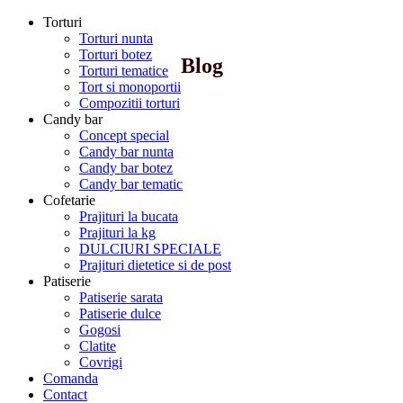
Torturi
Torturi nunta
Torturi botez
Blog
Torturi tematice
Tort si monoportii
Compozitii torturi
Candy bar
Concept special
Candy bar nunta
Candy bar botez
Candy bar tematic
Cofetarie
Prajituri la bucata
Prajituri la kg
DULCIURI SPECIALE
Prajituri dietetice si de post
Patiserie
Patiserie sarata
Patiserie dulce
Gogosi
Clatite
Covrigi
Comanda
Contact