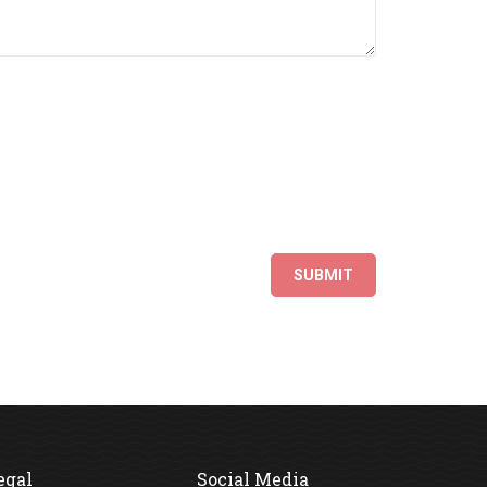
egal
Social Media