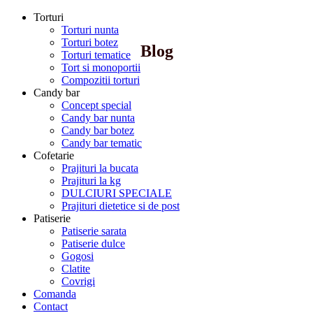
Torturi
Torturi nunta
Torturi botez
Blog
Torturi tematice
Tort si monoportii
Compozitii torturi
Candy bar
Concept special
Candy bar nunta
Candy bar botez
Candy bar tematic
Cofetarie
Prajituri la bucata
Prajituri la kg
DULCIURI SPECIALE
Prajituri dietetice si de post
Patiserie
Patiserie sarata
Patiserie dulce
Gogosi
Clatite
Covrigi
Comanda
Contact