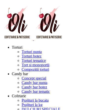
Torturi
Torturi nunta
Torturi botez
Torturi tematice
Tort si monoportii
Compozitii torturi
Candy bar
Concept special
Candy bar nunta
Candy bar botez
Candy bar tematic
Cofetarie
Prajituri la bucata
Prajituri la kg
DULCIURI SPECIALE