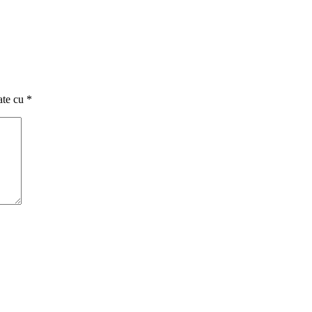
ate cu
*