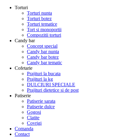
Torturi
Torturi nunta
Torturi botez
Torturi tematice
Tort si monoportii
Compozitii torturi
Candy bar
Concept special
Candy bar nunta
Candy bar botez
Candy bar tematic
Cofetarie
Prajituri la bucata
Prajituri la kg
DULCIURI SPECIALE
Prajituri dietetice si de post
Patiserie
Patiserie sarata
Patiserie dulce
Gogosi
Clatite
Covrigi
Comanda
Contact