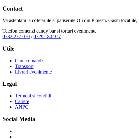
Contact
Va asteptam la cofetariile si patiseriile Oli din Ploiesti. Gasiti locatiil
Telefon comenzi candy bar si torturi evenimente
0732 277 070
/
0729 180 917
Utile
Cum comand?
Transport
Livrari evenimente
Legal
Termeni si conditii
Cariere
ANPC
Social Media