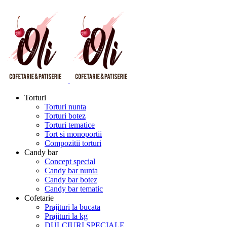
Torturi
Torturi nunta
Torturi botez
Torturi tematice
Tort si monoportii
Compozitii torturi
Candy bar
Concept special
Candy bar nunta
Candy bar botez
Candy bar tematic
Cofetarie
Prajituri la bucata
Prajituri la kg
DULCIURI SPECIALE