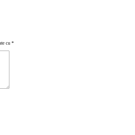
ate cu
*