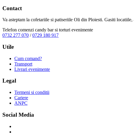
Contact
Va asteptam la cofetariile si patiseriile Oli din Ploiesti. Gasiti locatiil
Telefon comenzi candy bar si torturi evenimente
0732 277 070
/
0729 180 917
Utile
Cum comand?
Transport
Livrari evenimente
Legal
Termeni si conditii
Cariere
ANPC
Social Media