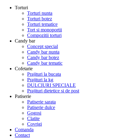
Torturi
Torturi nunta
Torturi botez
Torturi tematice
Tort si monoportii
Compozitii torturi
Candy bar
Concept special
Candy bar nunta
Candy bar botez
Candy bar tematic
Cofetarie
Prajituri la bucata
Prajituri la kg
DULCIURI SPECIALE
Prajituri dietetice si de post
Patiserie
Patiserie sarata
Patiserie dulce
Gogosi
Clatite
Covrigi
Comanda
Contact