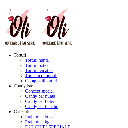
Torturi
Torturi nunta
Torturi botez
Torturi tematice
Tort si monoportii
Compozitii torturi
Candy bar
Concept special
Candy bar nunta
Candy bar botez
Candy bar tematic
Cofetarie
Prajituri la bucata
Prajituri la kg
DULCIURI SPECIALE