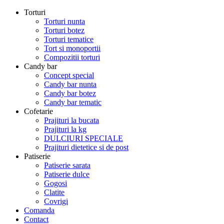
Torturi
Torturi nunta
Torturi botez
Torturi tematice
Tort si monoportii
Compozitii torturi
Candy bar
Concept special
Candy bar nunta
Candy bar botez
Candy bar tematic
Cofetarie
Prajituri la bucata
Prajituri la kg
DULCIURI SPECIALE
Prajituri dietetice si de post
Patiserie
Patiserie sarata
Patiserie dulce
Gogosi
Clatite
Covrigi
Comanda
Contact