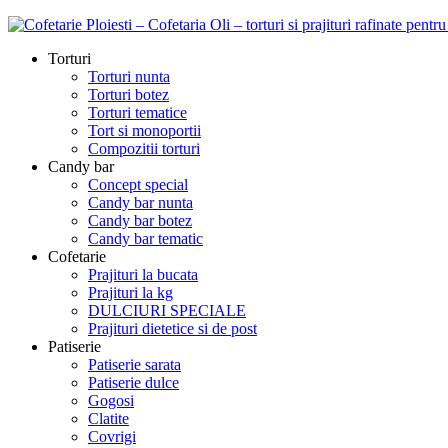
Torturi
Torturi nunta
Torturi botez
Torturi tematice
Tort si monoportii
Compozitii torturi
Candy bar
Concept special
Candy bar nunta
Candy bar botez
Candy bar tematic
Cofetarie
Prajituri la bucata
Prajituri la kg
DULCIURI SPECIALE
Prajituri dietetice si de post
Patiserie
Patiserie sarata
Patiserie dulce
Gogosi
Clatite
Covrigi