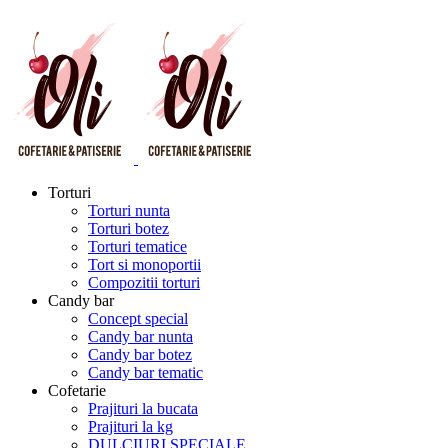
Torturi
Torturi nunta
Torturi botez
Torturi tematice
Tort si monoportii
Compozitii torturi
Candy bar
Concept special
Candy bar nunta
Candy bar botez
Candy bar tematic
Cofetarie
Prajituri la bucata
Prajituri la kg
DULCIURI SPECIALE