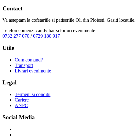
Contact
Va asteptam la cofetariile si patiseriile Oli din Ploiesti. Gasiti locatiil
Telefon comenzi candy bar si torturi evenimente
0732 277 070
/
0729 180 917
Utile
Cum comand?
Transport
Livrari evenimente
Legal
Termeni si conditii
Cariere
ANPC
Social Media