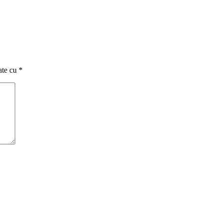
ate cu
*