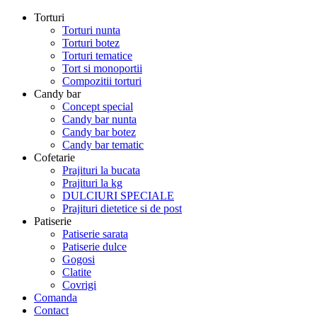
Torturi
Torturi nunta
Torturi botez
Torturi tematice
Tort si monoportii
Compozitii torturi
Candy bar
Concept special
Candy bar nunta
Candy bar botez
Candy bar tematic
Cofetarie
Prajituri la bucata
Prajituri la kg
DULCIURI SPECIALE
Prajituri dietetice si de post
Patiserie
Patiserie sarata
Patiserie dulce
Gogosi
Clatite
Covrigi
Comanda
Contact