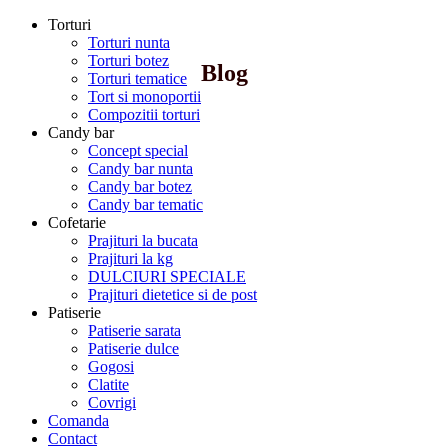
Torturi
Torturi nunta
Torturi botez
Blog
Torturi tematice
Tort si monoportii
Compozitii torturi
Candy bar
Concept special
Candy bar nunta
Candy bar botez
Candy bar tematic
Cofetarie
Prajituri la bucata
Prajituri la kg
DULCIURI SPECIALE
Prajituri dietetice si de post
Patiserie
Patiserie sarata
Patiserie dulce
Gogosi
Clatite
Covrigi
Comanda
Contact