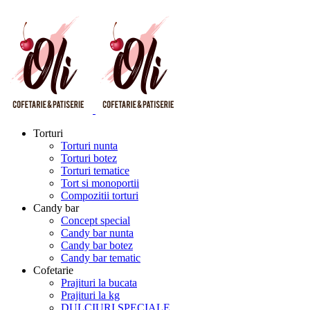
Torturi
Torturi nunta
Torturi botez
Torturi tematice
Tort si monoportii
Compozitii torturi
Candy bar
Concept special
Candy bar nunta
Candy bar botez
Candy bar tematic
Cofetarie
Prajituri la bucata
Prajituri la kg
DULCIURI SPECIALE