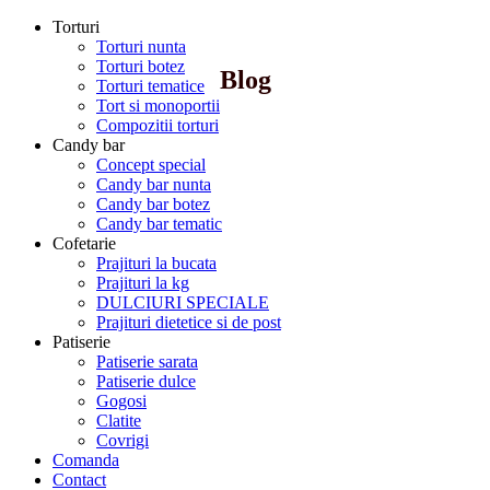
Torturi
Torturi nunta
Torturi botez
Blog
Torturi tematice
Tort si monoportii
Compozitii torturi
Candy bar
Concept special
Candy bar nunta
Candy bar botez
Candy bar tematic
Cofetarie
Prajituri la bucata
Prajituri la kg
DULCIURI SPECIALE
Prajituri dietetice si de post
Patiserie
Patiserie sarata
Patiserie dulce
Gogosi
Clatite
Covrigi
Comanda
Contact