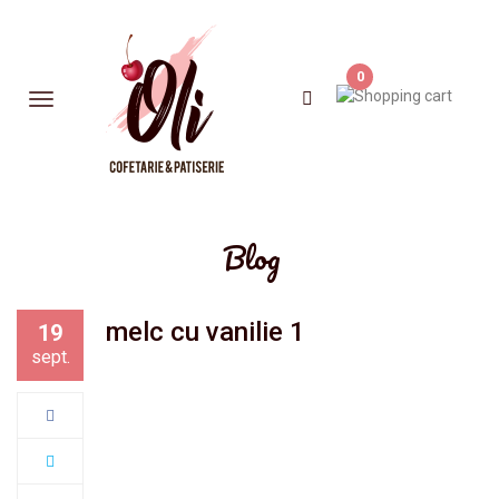
0
Blog
melc cu vanilie 1
19
sept.