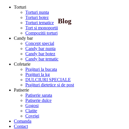
Torturi
Torturi nunta
Torturi botez
Blog
Torturi tematice
Tort si monoportii
Compozitii torturi
Candy bar
Concept special
Candy bar nunta
Candy bar botez
Candy bar tematic
Cofetarie
Prajituri la bucata
Prajituri la kg
DULCIURI SPECIALE
Prajituri dietetice si de post
Patiserie
Patiserie sarata
Patiserie dulce
Gogosi
Clatite
Covrigi
Comanda
Contact