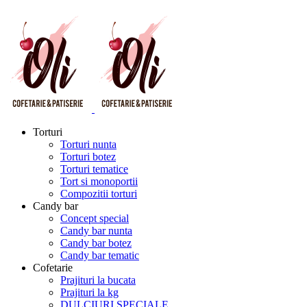
Torturi
Torturi nunta
Torturi botez
Torturi tematice
Tort si monoportii
Compozitii torturi
Candy bar
Concept special
Candy bar nunta
Candy bar botez
Candy bar tematic
Cofetarie
Prajituri la bucata
Prajituri la kg
DULCIURI SPECIALE