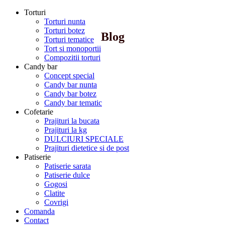
Torturi
Torturi nunta
Torturi botez
Blog
Torturi tematice
Tort si monoportii
Compozitii torturi
Candy bar
Concept special
Candy bar nunta
Candy bar botez
Candy bar tematic
Cofetarie
Prajituri la bucata
Prajituri la kg
DULCIURI SPECIALE
Prajituri dietetice si de post
Patiserie
Patiserie sarata
Patiserie dulce
Gogosi
Clatite
Covrigi
Comanda
Contact