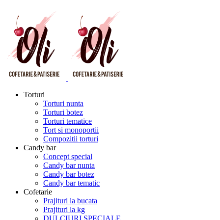
Torturi
Torturi nunta
Torturi botez
Torturi tematice
Tort si monoportii
Compozitii torturi
Candy bar
Concept special
Candy bar nunta
Candy bar botez
Candy bar tematic
Cofetarie
Prajituri la bucata
Prajituri la kg
DULCIURI SPECIALE