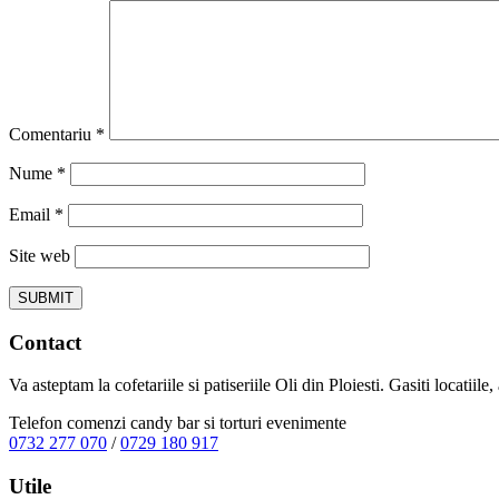
Comentariu
*
Nume
*
Email
*
Site web
Contact
Va asteptam la cofetariile si patiseriile Oli din Ploiesti. Gasiti locatiil
Telefon comenzi candy bar si torturi evenimente
0732 277 070
/
0729 180 917
Utile