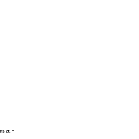
ate cu
*