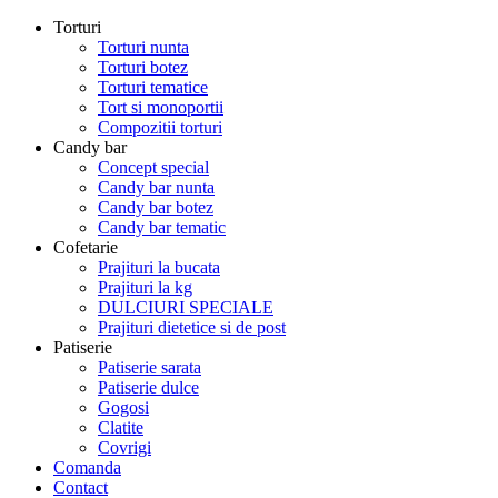
Torturi
Torturi nunta
Torturi botez
Torturi tematice
Tort si monoportii
Compozitii torturi
Candy bar
Concept special
Candy bar nunta
Candy bar botez
Candy bar tematic
Cofetarie
Prajituri la bucata
Prajituri la kg
DULCIURI SPECIALE
Prajituri dietetice si de post
Patiserie
Patiserie sarata
Patiserie dulce
Gogosi
Clatite
Covrigi
Comanda
Contact