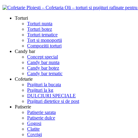
Torturi
Torturi nunta
Torturi botez
Torturi tematice
Tort si monoportii
Compozitii torturi
Candy bar
Concept special
Candy bar nunta
Candy bar botez
Candy bar tematic
Cofetarie
Prajituri la bucata
Prajituri la kg
DULCIURI SPECIALE
Prajituri dietetice si de post
Patiserie
Patiserie sarata
Patiserie dulce
Gogosi
Clatite
Covrigi