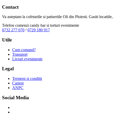
Contact
Va asteptam la cofetariile si patiseriile Oli din Ploiesti. Gasiti locatiil
Telefon comenzi candy bar si torturi evenimente
0732 277 070
/
0729 180 917
Utile
Cum comand?
Transport
Livrari evenimente
Legal
Termeni si conditii
Cariere
ANPC
Social Media