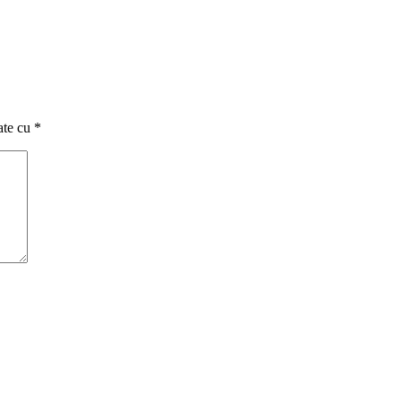
ate cu
*