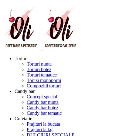
Torturi
Torturi nunta
Torturi botez
Torturi tematice
Tort si monoportii
Compozitii torturi
Candy bar
Concept special
Candy bar nunta
Candy bar botez
Candy bar tematic
Cofetarie
Prajituri la bucata
Prajituri la kg
DULCIURI SPECIALE