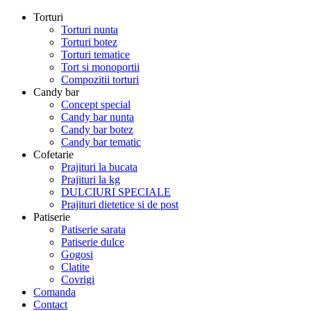
Torturi
Torturi nunta
Torturi botez
Torturi tematice
Tort si monoportii
Compozitii torturi
Candy bar
Concept special
Candy bar nunta
Candy bar botez
Candy bar tematic
Cofetarie
Prajituri la bucata
Prajituri la kg
DULCIURI SPECIALE
Prajituri dietetice si de post
Patiserie
Patiserie sarata
Patiserie dulce
Gogosi
Clatite
Covrigi
Comanda
Contact