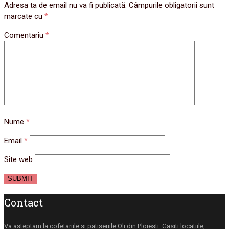
Adresa ta de email nu va fi publicată.
Câmpurile obligatorii sunt
marcate cu
*
Comentariu
*
Nume
*
Email
*
Site web
Contact
Va asteptam la cofetariile si patiseriile Oli din Ploiesti. Gasiti locatiile,