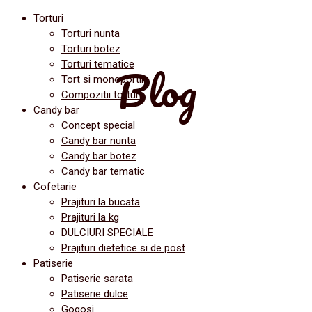
Torturi
Torturi nunta
Torturi botez
Blog
Torturi tematice
Tort si monoportii
Compozitii torturi
Candy bar
Concept special
Candy bar nunta
Candy bar botez
Candy bar tematic
Cofetarie
Prajituri la bucata
Prajituri la kg
DULCIURI SPECIALE
Prajituri dietetice si de post
Patiserie
Patiserie sarata
Patiserie dulce
Gogosi