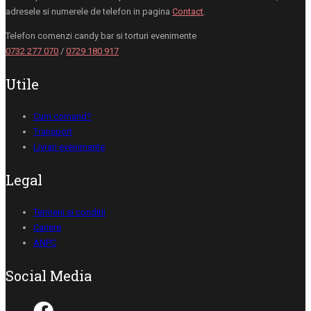
adresele si numerele de telefon in pagina
Contact
.
Telefon comenzi candy bar si torturi evenimente
0732 277 070
/
0729 180 917
Utile
Cum comand?
Transport
Livrari evenimente
Legal
Termeni si conditii
Cariere
ANPC
Social Media