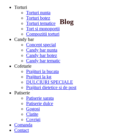
Torturi
Torturi nunta
Torturi botez
Blog
Torturi tematice
Tort si monoportii
Compozitii torturi
Candy bar
Concept special
Candy bar nunta
Candy bar botez
Candy bar tematic
Cofetarie
Prajituri la bucata
Prajituri la kg
DULCIURI SPECIALE
Prajituri dietetice si de post
Patiserie
Patiserie sarata
Patiserie dulce
Gogosi
Clatite
Covrigi
Comanda
Contact