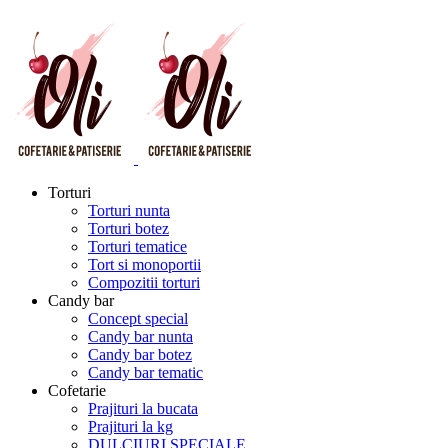
Torturi
Torturi nunta
Torturi botez
Torturi tematice
Tort si monoportii
Compozitii torturi
Candy bar
Concept special
Candy bar nunta
Candy bar botez
Candy bar tematic
Cofetarie
Prajituri la bucata
Prajituri la kg
DULCIURI SPECIALE