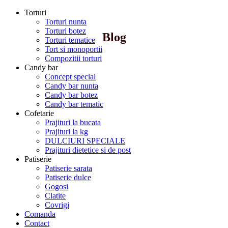
Torturi
Torturi nunta
Torturi botez
Blog
Torturi tematice
Tort si monoportii
Compozitii torturi
Candy bar
Concept special
Candy bar nunta
Candy bar botez
Candy bar tematic
Cofetarie
Prajituri la bucata
Prajituri la kg
DULCIURI SPECIALE
Prajituri dietetice si de post
Patiserie
Patiserie sarata
Patiserie dulce
Gogosi
Clatite
Covrigi
Comanda
Contact