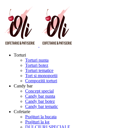
Torturi
Torturi nunta
Torturi botez
Torturi tematice
Tort si monoportii
Compozitii torturi
Candy bar
Concept special
Candy bar nunta
Candy bar botez
Candy bar tematic
Cofetarie
Prajituri la bucata
Prajituri la kg
DULCIURI SPECIALE