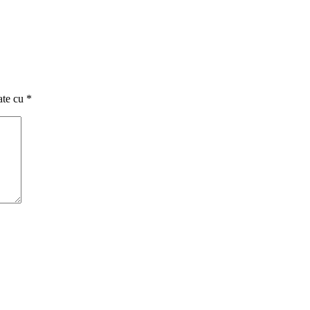
ate cu
*