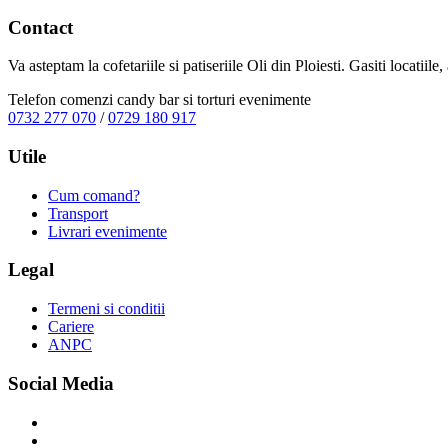
Contact
Va asteptam la cofetariile si patiseriile Oli din Ploiesti. Gasiti locatiil
Telefon comenzi candy bar si torturi evenimente
0732 277 070
/
0729 180 917
Utile
Cum comand?
Transport
Livrari evenimente
Legal
Termeni si conditii
Cariere
ANPC
Social Media