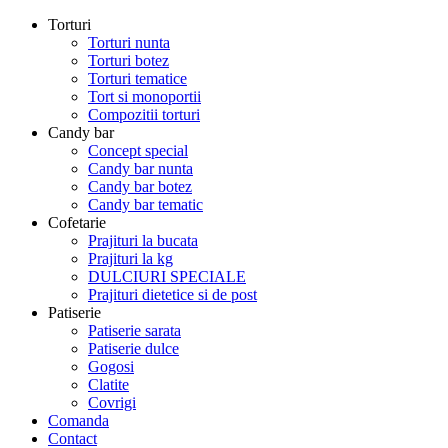
Torturi
Torturi nunta
Torturi botez
Torturi tematice
Tort si monoportii
Compozitii torturi
Candy bar
Concept special
Candy bar nunta
Candy bar botez
Candy bar tematic
Cofetarie
Prajituri la bucata
Prajituri la kg
DULCIURI SPECIALE
Prajituri dietetice si de post
Patiserie
Patiserie sarata
Patiserie dulce
Gogosi
Clatite
Covrigi
Comanda
Contact