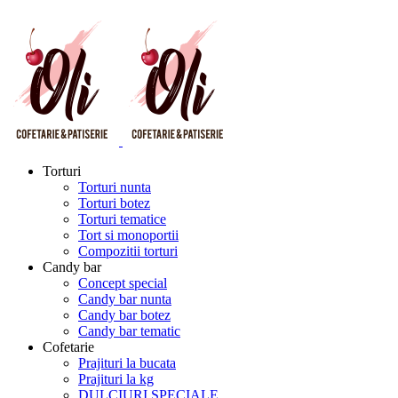
Torturi
Torturi nunta
Torturi botez
Torturi tematice
Tort si monoportii
Compozitii torturi
Candy bar
Concept special
Candy bar nunta
Candy bar botez
Candy bar tematic
Cofetarie
Prajituri la bucata
Prajituri la kg
DULCIURI SPECIALE