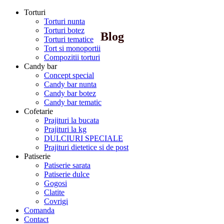
Torturi
Torturi nunta
Torturi botez
Blog
Torturi tematice
Tort si monoportii
Compozitii torturi
Candy bar
Concept special
Candy bar nunta
Candy bar botez
Candy bar tematic
Cofetarie
Prajituri la bucata
Prajituri la kg
DULCIURI SPECIALE
Prajituri dietetice si de post
Patiserie
Patiserie sarata
Patiserie dulce
Gogosi
Clatite
Covrigi
Comanda
Contact