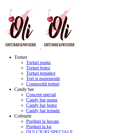
Torturi
Torturi nunta
Torturi botez
Torturi tematice
Tort si monoportii
Compozitii torturi
Candy bar
Concept special
Candy bar nunta
Candy bar botez
Candy bar tematic
Cofetarie
Prajituri la bucata
Prajituri la kg
DULCIURI SPECIALE