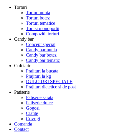
Torturi
Torturi nunta
Torturi botez
Torturi tematice
Tort si monoportii
Compozitii torturi
Candy bar
Concept special
Candy bar nunta
Candy bar botez
Candy bar tematic
Cofetarie
Prajituri la bucata
Prajituri la kg
DULCIURI SPECIALE
Prajituri dietetice si de post
Patiserie
Patiserie sarata
Patiserie dulce
Gogosi
Clatite
Covrigi
Comanda
Contact