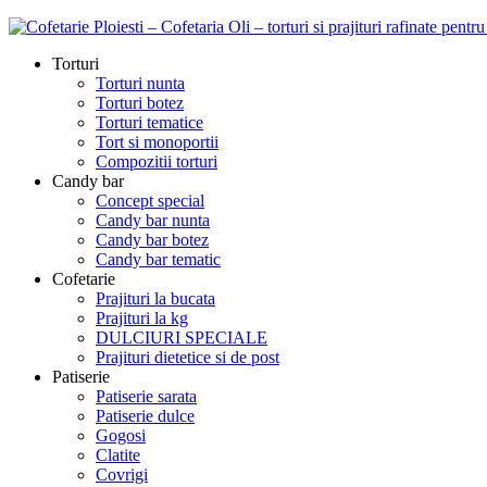
Torturi
Torturi nunta
Torturi botez
Torturi tematice
Tort si monoportii
Compozitii torturi
Candy bar
Concept special
Candy bar nunta
Candy bar botez
Candy bar tematic
Cofetarie
Prajituri la bucata
Prajituri la kg
DULCIURI SPECIALE
Prajituri dietetice si de post
Patiserie
Patiserie sarata
Patiserie dulce
Gogosi
Clatite
Covrigi