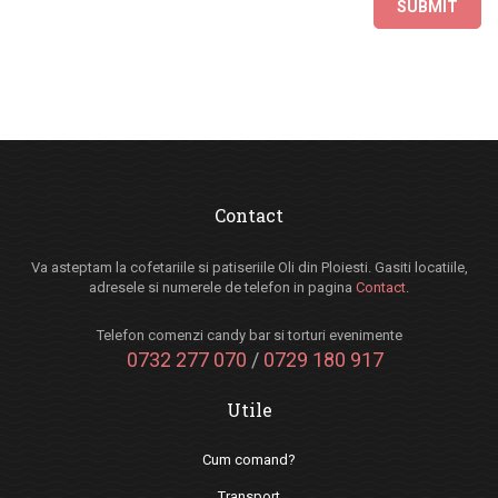
Contact
Va asteptam la cofetariile si patiseriile Oli din Ploiesti. Gasiti locatiile,
adresele si numerele de telefon in pagina
Contact
.
Telefon comenzi candy bar si torturi evenimente
0732 277 070
/
0729 180 917
Utile
Cum comand?
Transport