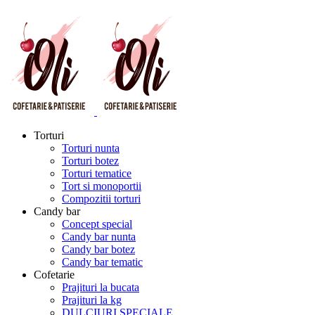
Torturi
Torturi nunta
Torturi botez
Torturi tematice
Tort si monoportii
Compozitii torturi
Candy bar
Concept special
Candy bar nunta
Candy bar botez
Candy bar tematic
Cofetarie
Prajituri la bucata
Prajituri la kg
DULCIURI SPECIALE