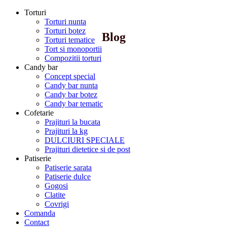
Torturi
Torturi nunta
Torturi botez
Blog
Torturi tematice
Tort si monoportii
Compozitii torturi
Candy bar
Concept special
Candy bar nunta
Candy bar botez
Candy bar tematic
Cofetarie
Prajituri la bucata
Prajituri la kg
DULCIURI SPECIALE
Prajituri dietetice si de post
Patiserie
Patiserie sarata
Patiserie dulce
Gogosi
Clatite
Covrigi
Comanda
Contact