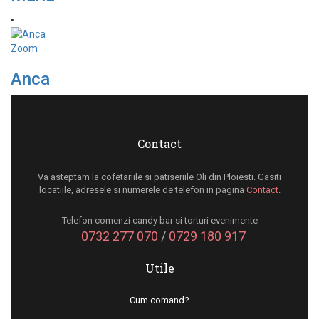
Zoom
Anca
Contact
Va asteptam la cofetariile si patiseriile Oli din Ploiesti. Gasiti
locatiile, adresele si numerele de telefon in pagina
Contact
.
Telefon comenzi candy bar si torturi evenimente
0732 277 070
/
0729 180 917
Utile
Cum comand?