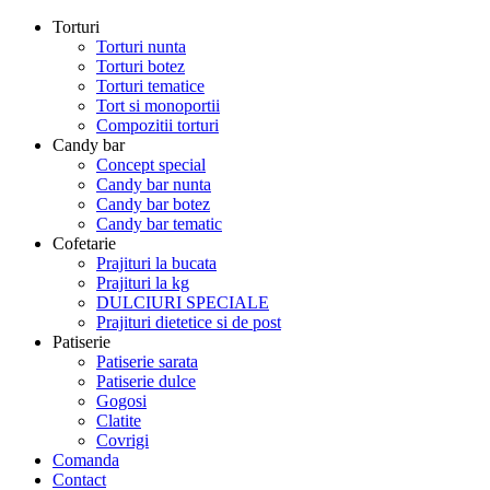
Torturi
Torturi nunta
Torturi botez
Torturi tematice
Tort si monoportii
Compozitii torturi
Candy bar
Concept special
Candy bar nunta
Candy bar botez
Candy bar tematic
Cofetarie
Prajituri la bucata
Prajituri la kg
DULCIURI SPECIALE
Prajituri dietetice si de post
Patiserie
Patiserie sarata
Patiserie dulce
Gogosi
Clatite
Covrigi
Comanda
Contact