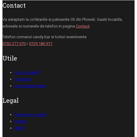
Contact
Va asteptam la cofetariile si patiseriile Oli din Ploiesti. Gasiti locatiile,
adresele si numerele de telefon in pagina
Contact
.
Telefon comenzi candy bar si torturi evenimente
0732 277 070
/
0729 180 917
Utile
Cum comand?
Transport
Livrari evenimente
Legal
Termeni si conditii
Cariere
ANPC