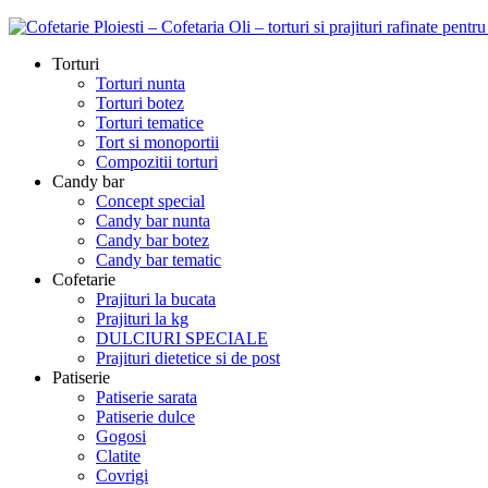
Torturi
Torturi nunta
Torturi botez
Torturi tematice
Tort si monoportii
Compozitii torturi
Candy bar
Concept special
Candy bar nunta
Candy bar botez
Candy bar tematic
Cofetarie
Prajituri la bucata
Prajituri la kg
DULCIURI SPECIALE
Prajituri dietetice si de post
Patiserie
Patiserie sarata
Patiserie dulce
Gogosi
Clatite
Covrigi