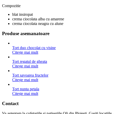
Compozitie
blat insiropat
crema ciocolata alba cu amarene
crema ciocolata neagra cu alune
Produse asemanatoare
Tort duo chocolat cu visine
Citește mai mult
Tort regatul de gheata
Citește mai mult
Tort savoarea fructelor
Citește mai mult
Tort nunta petala
Citește mai mult
Contact
Va asteptam la cofetariile si patiseriile Oli din Ploiesti. Gasiti locatiil