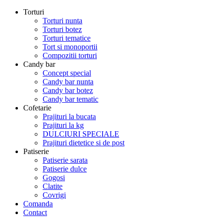
Torturi
Torturi nunta
Torturi botez
Torturi tematice
Tort si monoportii
Compozitii torturi
Candy bar
Concept special
Candy bar nunta
Candy bar botez
Candy bar tematic
Cofetarie
Prajituri la bucata
Prajituri la kg
DULCIURI SPECIALE
Prajituri dietetice si de post
Patiserie
Patiserie sarata
Patiserie dulce
Gogosi
Clatite
Covrigi
Comanda
Contact