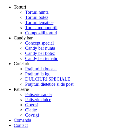
Torturi
Torturi nunta
Torturi botez
Torturi tematice
Tort si monoportii
Compozitii torturi
Candy bar
Concept special
Candy bar nunta
Candy bar botez
Candy bar tematic
Cofetarie
Prajituri la bucata
Prajituri la kg
DULCIURI SPECIALE
Prajituri dietetice si de post
Patiserie
Patiserie sarata
Patiserie dulce
Gogosi
Clatite
Covrigi
Comanda
Contact