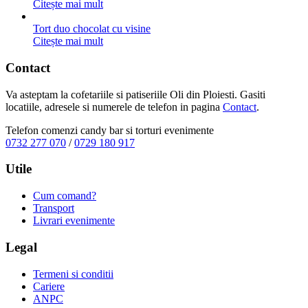
Citește mai mult
Tort duo chocolat cu visine
Citește mai mult
Contact
Va asteptam la cofetariile si patiseriile Oli din Ploiesti. Gasiti
locatiile, adresele si numerele de telefon in pagina
Contact
.
Telefon comenzi candy bar si torturi evenimente
0732 277 070
/
0729 180 917
Utile
Cum comand?
Transport
Livrari evenimente
Legal
Termeni si conditii
Cariere
ANPC