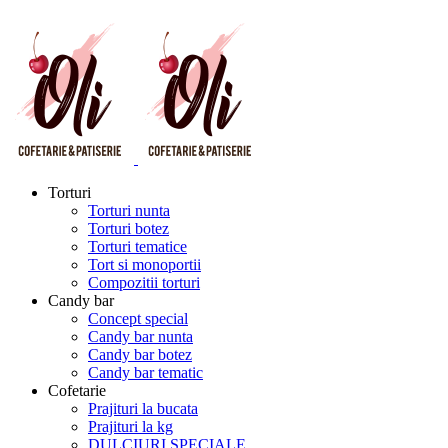
Torturi
Torturi nunta
Torturi botez
Torturi tematice
Tort si monoportii
Compozitii torturi
Candy bar
Concept special
Candy bar nunta
Candy bar botez
Candy bar tematic
Cofetarie
Prajituri la bucata
Prajituri la kg
DULCIURI SPECIALE