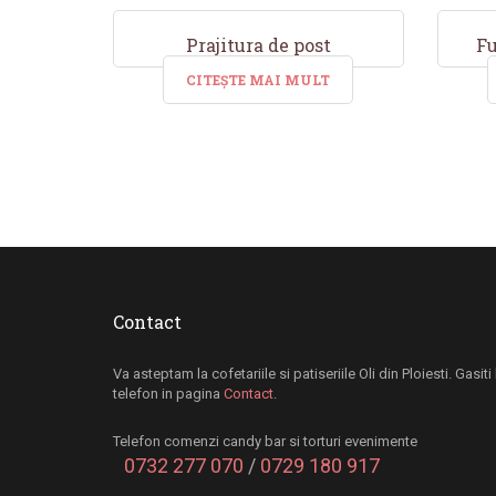
Prajitura de post
Fu
CITEȘTE MAI MULT
Contact
Va asteptam la cofetariile si patiseriile Oli din Ploiesti. Gasit
telefon in pagina
Contact
.
Telefon comenzi candy bar si torturi evenimente
0732 277 070
/
0729 180 917