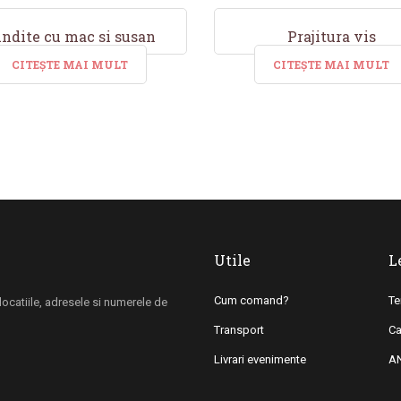
ndite cu mac si susan
Prajitura vis
CITEȘTE MAI MULT
CITEȘTE MAI MULT
Utile
L
Cum comand?
Te
i locatiile, adresele si numerele de
Transport
Ca
Livrari evenimente
A