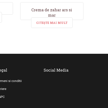
Crema de zahar ars si
mar
CITEȘTE MAI MULT
egal
Social Media
rmeni si conditii
riere
NPC