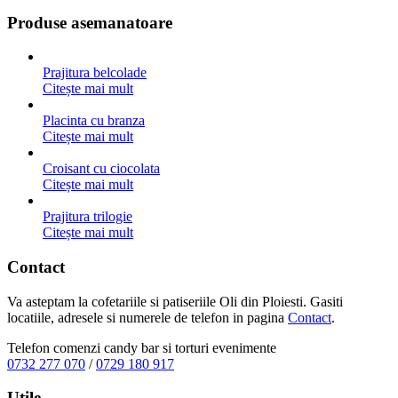
Produse asemanatoare
Prajitura belcolade
Citește mai mult
Placinta cu branza
Citește mai mult
Croisant cu ciocolata
Citește mai mult
Prajitura trilogie
Citește mai mult
Contact
Va asteptam la cofetariile si patiseriile Oli din Ploiesti. Gasiti
locatiile, adresele si numerele de telefon in pagina
Contact
.
Telefon comenzi candy bar si torturi evenimente
0732 277 070
/
0729 180 917
Utile