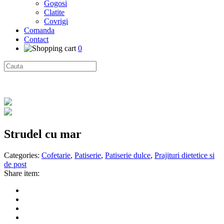
Gogosi
Clatite
Covrigi
Comanda
Contact
0
Strudel cu mar
Categories:
Cofetarie
,
Patiserie
,
Patiserie dulce
,
Prajituri dietetice si
de post
Share item: