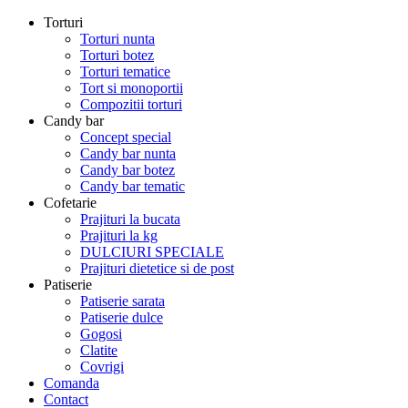
Torturi
Torturi nunta
Torturi botez
Torturi tematice
Tort si monoportii
Compozitii torturi
Candy bar
Concept special
Candy bar nunta
Candy bar botez
Candy bar tematic
Cofetarie
Prajituri la bucata
Prajituri la kg
DULCIURI SPECIALE
Prajituri dietetice si de post
Patiserie
Patiserie sarata
Patiserie dulce
Gogosi
Clatite
Covrigi
Comanda
Contact