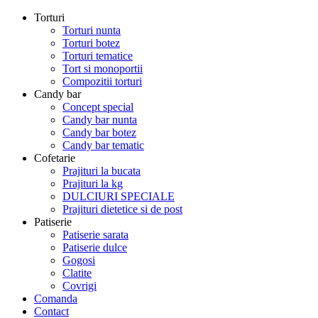
Torturi
Torturi nunta
Torturi botez
Torturi tematice
Tort si monoportii
Compozitii torturi
Candy bar
Concept special
Candy bar nunta
Candy bar botez
Candy bar tematic
Cofetarie
Prajituri la bucata
Prajituri la kg
DULCIURI SPECIALE
Prajituri dietetice si de post
Patiserie
Patiserie sarata
Patiserie dulce
Gogosi
Clatite
Covrigi
Comanda
Contact