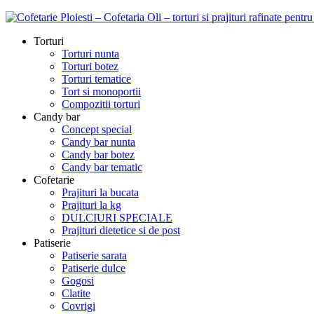
Torturi
Torturi nunta
Torturi botez
Torturi tematice
Tort si monoportii
Compozitii torturi
Candy bar
Concept special
Candy bar nunta
Candy bar botez
Candy bar tematic
Cofetarie
Prajituri la bucata
Prajituri la kg
DULCIURI SPECIALE
Prajituri dietetice si de post
Patiserie
Patiserie sarata
Patiserie dulce
Gogosi
Clatite
Covrigi